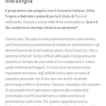
meraviglia
Il programma che eseguirà con il Concerto Italiano, Silvia
Frigato e Gabriele Lombardi porta il titolo di
Passioni
nell’Arcadia. Cantate e sonate nella Roma
settecentesca
. Qual è il
filo conduttore che lega i brani in programma?
Come è noto, l’Arcadia fu un’accademia letteraria nata a Roma,
con l’intenzione programmatica di esaltare le ambientazioni e gli
elementi pastorali di derivazione greca. Alcuni musicisti, oltre a
numerosi letterati, furono affiliati all’Arcadia. Il programma del
concerto è formato da una scelta di loro composizioni, tranne
quelle di Bernardo Pasquini. Si trattò di un fenomeno molto
importante ed esteso. Agli affiliati veniva dato un nome di
carattere pastorale: tra di loro non solo artisti ma anche
personaggi politici e di potere. L’assunto ideologico del recupero
di una semplicità di ispirazione opposta alla complessità
concettuale e artificiosa del barocco ebbe una forza di
penetrazione molto forte. Per quanto riguarda la musica,