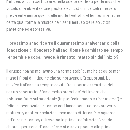
l’influenza fu, in particolare, nella scelta dei testi per le musiche
vocali, di ambientazione pastorale. I codici musicali rimasero
prevalentemente quelli delle mode teatrali del tempo, ma in una
certa qual forma la musica ne risentì nell’uso delle soluzioni
patetiche ed espressive.
Il prossimo anno ricorre il quarantesimo anniversario della
fondazione di Concerto Italiano. Come è cambiato nel tempo
l’ensemble e cosa, invece, è rimasto intatto sin dall’inizio?
Il gruppo non ha mai avuto una forma stabile, ma ha seguito man
mano i filoni di indagine che sembravano più opportuni. La
musica italiana ha sempre costituito la parte essenziale del
nostro repertorio. Siamo molto orgogliosi del lavoro che
abbiamo fatto sul madrigale (in particolar modo su Monteverdi) e
felici di aver avuto un tempo così lungo per studiare, provare,
maturare, adottare soluzioni man mano differenti: lo sguardo
indietro nel tempo, attraverso le prime registrazioni, rende
chiaro il percorso di analisi che si è sovrapposto alle prime