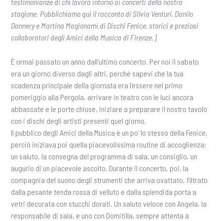
testimonianze di chi lavora intorno ai concerti della nostra
stagione. Pubblichiamo qui il racconto di Silvia Venturi, Danilo
Dannery e Martina Magionami di Dischi Fenice, storici e preziosi
collaboratori degli Amici della Musica di Firenze.]
È ormai passato un anno dall’ultimo concerto. Per noi il sabato
era un giorno diverso dagli altri, perché sapevi che la tua
scadenza principale della giornata era l’essere nel primo
pomeriggio alla Pergola, arrivare in teatro con le luci ancora
abbassate e le porte chiuse, iniziare a preparare il nostro tavolo
con i dischi degli artisti presenti quel giorno.
Il pubblico degli Amici della Musica è un po’ lo stesso della Fenice,
perciò iniziava poi quella piacevolissima routine di accoglienza:
un saluto, la consegna del programma di sala, un consiglio, un
augurio di un piacevole ascolto. Durante il concerto, poi, la
compagnia del suono degli strumenti che arriva ovattato, filtrato
dalla pesante tenda rossa di velluto e dalla splendida porta a
vetri decorata con stucchi dorati. Un saluto veloce con Angela, la
responsabile di sala, e uno con Domitilla, sempre attenta a