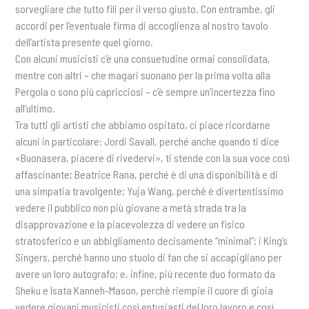
sorvegliare che tutto fili per il verso giusto. Con entrambe, gli
accordi per l’eventuale firma di accoglienza al nostro tavolo
dell’artista presente quel giorno.
Con alcuni musicisti c’è una consuetudine ormai consolidata,
mentre con altri – che magari suonano per la prima volta alla
Pergola o sono più capricciosi – c’è sempre un’incertezza fino
all’ultimo.
Tra tutti gli artisti che abbiamo ospitato, ci piace ricordarne
alcuni in particolare: Jordi Savall, perché anche quando ti dice
«Buonasera, piacere di rivedervi», ti stende con la sua voce così
affascinante; Beatrice Rana, perché è di una disponibilità e di
una simpatia travolgente; Yuja Wang, perché è divertentissimo
vedere il pubblico non più giovane a metà strada tra la
disapprovazione e la piacevolezza di vedere un fisico
stratosferico e un abbigliamento decisamente “minimal”; i King’s
Singers, perché hanno uno stuolo di fan che si accapigliano per
avere un loro autografo; e, infine, più recente duo formato da
Sheku e Isata Kanneh-Mason, perché riempie il cuore di gioia
vedere giovani musicisti così entusiasti del loro lavoro e così