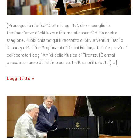
[Prosegue la rubrica “Dietro le quinte”, che raccoglie le
testimonianze di chi lavora intorno ai concerti della nostra
stagione. Pubblichiamo qui il racconto di Silvia Venturi, Danilo
Dannery e Martina Magionami di Dischi Fenice, storici e preziosi
collaboratori degli Amici della Musica di Firenze.] È ormai
passato un anno dall’ultimo concerto. Per noi il sabato […]
§
Leggi tutto »
Dietro
le
quinte
|
Dischi
Fenice