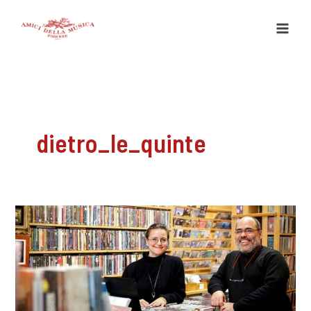
Vai
al
contenuto
dietro_le_quinte