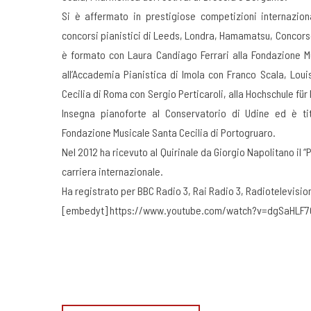
Si è affermato in prestigiose competizioni internazional
concorsi pianistici di Leeds, Londra, Hamamatsu, Concorso
è formato con Laura Candiago Ferrari alla Fondazione Mu
all’Accademia Pianistica di Imola con Franco Scala, Loui
Cecilia di Roma con Sergio Perticaroli, alla Hochschule fü
Insegna pianoforte al Conservatorio di Udine ed è ti
Fondazione Musicale Santa Cecilia di Portogruaro.
Nel 2012 ha ricevuto al Quirinale da Giorgio Napolitano il “
carriera internazionale.
Ha registrato per BBC Radio 3, Rai Radio 3, Radiotelevisio
[embedyt] https://www.youtube.com/watch?v=dgSaHLF7