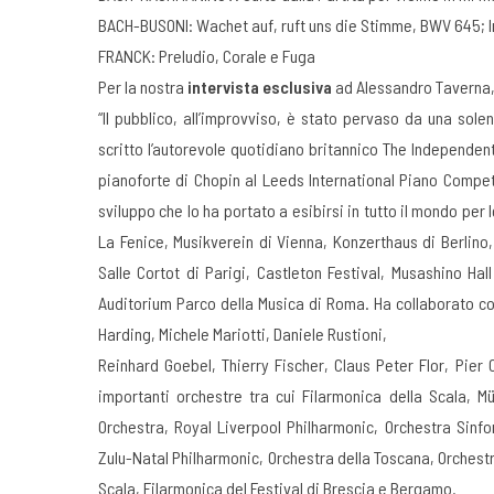
BACH-BUSONI: Wachet auf, ruft uns die Stimme, BWV 645; In
FRANCK: Preludio, Corale e Fuga
Per la nostra
intervista esclusiva
ad Alessandro Taverna,
“Il pubblico, all’improvviso, è stato pervaso da una sole
scritto l’autorevole quotidiano britannico The Independ
pianoforte di Chopin al Leeds International Piano Competi
sviluppo che lo ha portato a esibirsi in tutto il mondo per l
La Fenice, Musikverein di Vienna, Konzerthaus di Berlino,
Salle Cortot di Parigi, Castleton Festival, Musashino Hal
Auditorium Parco della Musica di Roma. Ha collaborato con 
Harding, Michele Mariotti, Daniele Rustioni,
Reinhard Goebel, Thierry Fischer, Claus Peter Flor, Pier
importanti orchestre tra cui Filarmonica della Scala, M
Orchestra, Royal Liverpool Philharmonic, Orchestra Sinf
Zulu-Natal Philharmonic, Orchestra della Toscana, Orchestr
Scala, Filarmonica del Festival di Brescia e Bergamo.