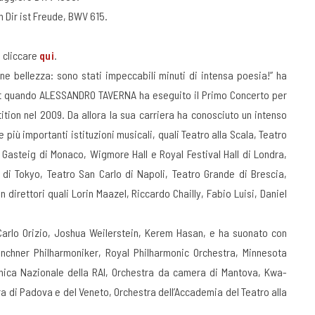
 Dir ist Freude, BWV 615.
 cliccare
qui
.
nne bellezza: sono stati impeccabili minuti di intensa poesia!” ha
ent quando ALESSANDRO TAVERNA ha eseguito il Primo Concerto per
tion nel 2009. Da allora la sua carriera ha conosciuto un intenso
e più importanti istituzioni musicali, quali Teatro alla Scala, Teatro
 Gasteig di Monaco, Wigmore Hall e Royal Festival Hall di Londra,
l di Tokyo, Teatro San Carlo di Napoli, Teatro Grande di Brescia,
direttori quali Lorin Maazel, Riccardo Chailly, Fabio Luisi, Daniel
 Carlo Orizio, Joshua Weilerstein, Kerem Hasan, e ha suonato con
ünchner Philharmoniker, Royal Philharmonic Orchestra, Minnesota
onica Nazionale della RAI, Orchestra da camera di Mantova, Kwa-
a di Padova e del Veneto, Orchestra dell’Accademia del Teatro alla