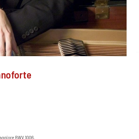
noforte
maggiore BWV 1006.