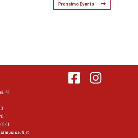
Prossimo Evento
i, 41
40
20
01 41
imusica.fi.it