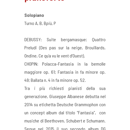
Solopiano
Turno A, B, B
più
, P
DEBUSSY: Suite bergamasque; Quattro
Preludi (Des pas sur la neige, Brouillards,
Ondine, Ce qu’a vu le vent d’Ouest).
CHOPIN: Polacca-Fantasia in la bemolle
maggiore op. 61; Fantasia in fa minore op.
49; Ballata n. 4 in fa minore op. 52.
Tra i più richiesti pianisti della sua
generazione, Giuseppe Albanese debutta nel
2014 su etichetta Deutsche Grammophon con
un concept album dal titolo “Fantasia”, con
musiche di Beethoven, Schubert e Schumann.
Segue nel 2015 il suo secondo album DG