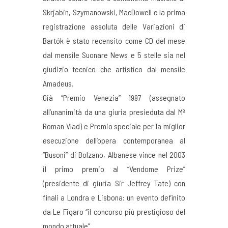
Skrjabin, Szymanowski, MacDowell e la prima
registrazione assoluta delle Variazioni di
Bartók è stato recensito come CD del mese
dal mensile Suonare News e 5 stelle sia nel
giudizio tecnico che artistico dal mensile
Amadeus.
Già “Premio Venezia” 1997 (assegnato
all’unanimità da una giuria presieduta dal Mº
Roman Vlad) e Premio speciale per la miglior
esecuzione dell’opera contemporanea al
“Busoni” di Bolzano, Albanese vince nel 2003
il primo premio al “Vendome Prize”
(presidente di giuria Sir Jeffrey Tate) con
finali a Londra e Lisbona: un evento definito
da Le Figaro “il concorso più prestigioso del
mondo attuale”.