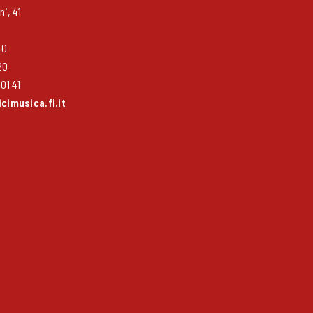
i, 41
40
20
01 41
imusica.fi.it