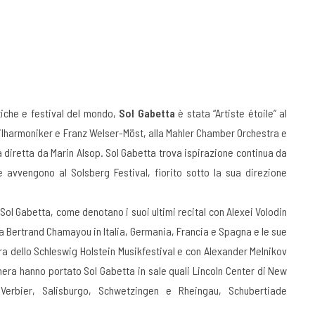
tiche e festival del mondo,
Sol Gabetta
è stata “Artiste étoile” al
ilharmoniker e Franz Welser-Möst, alla Mahler Chamber Orchestra e
 diretta da Marin Alsop. Sol Gabetta trova ispirazione continua da
e avvengono al Solsberg Festival, fiorito sotto la sua direzione
i Sol Gabetta, come denotano i suoi ultimi recital con Alexei Volodin
data Bertrand Chamayou in Italia, Germania, Francia e Spagna e le sue
ra dello Schleswig Holstein Musikfestival e con Alexander Melnikov
mera hanno portato Sol Gabetta in sale quali Lincoln Center di New
 Verbier, Salisburgo, Schwetzingen e Rheingau, Schubertiade