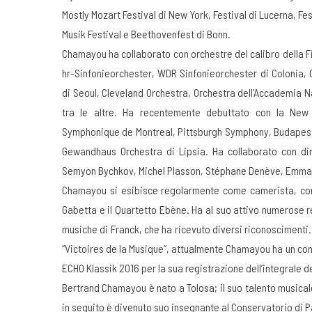
Mostly Mozart Festival di New York, Festival di Lucerna, Fe
Musik Festival e Beethovenfest di Bonn.
Chamayou ha collaborato con orchestre del calibro della
hr-Sinfonieorchester, WDR Sinfonieorchester di Colonia, 
di Seoul, Cleveland Orchestra, Orchestra dell’Accademia N
tra le altre. Ha recentemente debuttato con la New 
Symphonique de Montreal, Pittsburgh Symphony, Budapest
Gewandhaus Orchestra di Lipsia. Ha collaborato con diret
Semyon Bychkov, Michel Plasson, Stéphane Denève, Emmanu
Chamayou si esibisce regolarmente come camerista, con
Gabetta e il Quartetto Ebène. Ha al suo attivo numerose re
musiche di Franck, che ha ricevuto diversi riconoscimenti.
“Victoires de la Musique”, attualmente Chamayou ha un con
ECHO Klassik 2016 per la sua registrazione dell’integrale d
Bertrand Chamayou è nato a Tolosa; il suo talento musical
in seguito è divenuto suo insegnante al Conservatorio di P