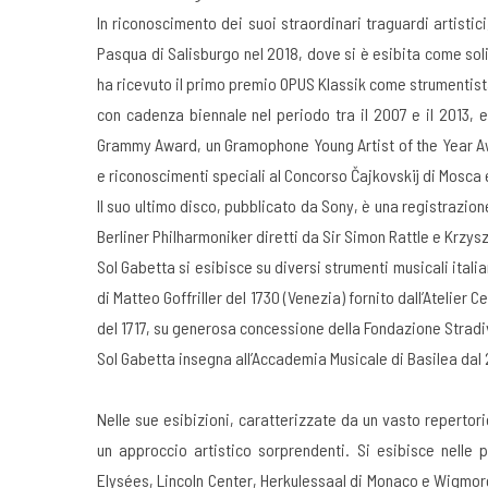
In riconoscimento dei suoi straordinari traguardi artistic
Pasqua di Salisburgo nel 2018, dove si è esibita come sol
ha ricevuto il primo premio OPUS Klassik come strumentista
con cadenza biennale nel periodo tra il 2007 e il 2013, e
Grammy Award, un Gramophone Young Artist of the Year Aw
e riconoscimenti speciali al Concorso Čajkovskij di Mosca
Il suo ultimo disco, pubblicato da Sony, è una registrazion
Berliner Philharmoniker diretti da Sir Simon Rattle e Krzys
Sol Gabetta si esibisce su diversi strumenti musicali italiani
di Matteo Goffriller del 1730 (Venezia) fornito dall’Atelier
del 1717, su generosa concessione della Fondazione Stradi
Sol Gabetta insegna all’Accademia Musicale di Basilea dal
Nelle sue esibizioni, caratterizzate da un vasto repertor
un approccio artistico sorprendenti. Si esibisce nelle 
Elysées, Lincoln Center, Herkulessaal di Monaco e Wigmore Hal