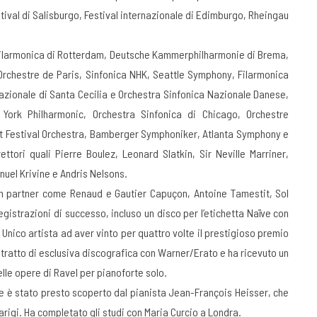
stival di Salisburgo, Festival internazionale di Edimburgo, Rheingau
 Filarmonica di Rotterdam, Deutsche Kammerphilharmonie di Brema,
Orchestre de Paris, Sinfonica NHK, Seattle Symphony, Filarmonica
azionale di Santa Cecilia e Orchestra Sinfonica Nazionale Danese,
York Philharmonic, Orchestra Sinfonica di Chicago, Orchestre
 Festival Orchestra, Bamberger Symphoniker, Atlanta Symphony e
tori quali Pierre Boulez, Leonard Slatkin, Sir Neville Marriner,
el Krivine e Andris Nelsons.
 partner come Renaud e Gautier Capuçon, Antoine Tamestit, Sol
gistrazioni di successo, incluso un disco per l’etichetta Naïve con
 Unico artista ad aver vinto per quattro volte il prestigioso premio
tratto di esclusiva discografica con Warner/Erato e ha ricevuto un
elle opere di Ravel per pianoforte solo.
e è stato presto scoperto dal pianista Jean-François Heisser, che
arigi. Ha completato gli studi con Maria Curcio a Londra.