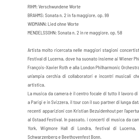
RIHM: Verschwundene Worte
BRAHMS: Sonata n. 2 in fa maggiore, op. 99
WIDMANN: Lied ohne Worte
MENDELSSOHN: Sonata n. 2 in re maggiore, op. 58
Artista molto ricercata nelle maggiori stagioni concertis
Festival di Lucerna, dove ha suonato insieme ai Wiener Ph
François-Xavier Roth e alla London Philharmonic Orchestra
un’ampia cerchia di collaboratori e incontri musicali ch
artistica.
La musica da camera è il centro focale di tutto il lavoro d
a Parigi e in Svizzera, il tour con il suo partner di lunga 
recenti apparizioni con Kristian Bezuidenhout per l’apertu
al Gstaad Festival. In passato, i concerti di musica da ca
York, Wigmore Hall di Londra, festival di Lucerna,
Schwarzenberg e Beethovenfest Bonn.