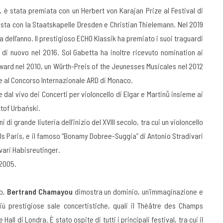
i, è stata premiata con un Herbert von Karajan Prize al Festival di
ista con la Staatskapelle Dresden e Christian Thielemann. Nel 2019
 dell’anno. Il prestigioso ECHO Klassik ha premiato i suoi traguardi
 di nuovo nel 2016. Sol Gabetta ha inoltre ricevuto nomination ai
ard nel 2010, un Würth-Preis of the Jeunesses Musicales nel 2012
 e al Concorso Internazionale ARD di Monaco.
e dal vivo dei Concerti per violoncello di Elgar e Martinů insieme ai
ztof Urbański.
 di grande liuteria dell’inizio del XVIII secolo, tra cui un violoncello
 Cels Paris, e il famoso “Bonamy Dobree-Suggia” di Antonio Stradivari
vari Habisreutinger.
 2005.
io,
Bertrand Chamayou
dimostra un dominio, un’immaginazione e
più prestigiose sale concertistiche, quali il Théâtre des Champs
l di Londra. È stato ospite di tutti i principali festival, tra cui il