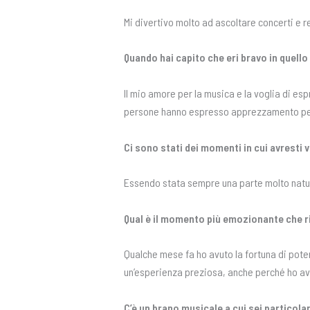
Mi divertivo molto ad ascoltare concerti e r
Quando hai capito che eri bravo in quell
Il mio amore per la musica e la voglia di e
persone hanno espresso apprezzamento per i
Ci sono stati dei momenti in cui avresti
Essendo stata sempre una parte molto natural
Qual è il momento più emozionante che ri
Qualche mese fa ho avuto la fortuna di pot
un’esperienza preziosa, anche perché ho avut
C’è un brano musicale a cui sei particol