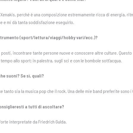
s Xenakis, perché è una composizione estremamente ricca di energia, rit
le e mi dà tanta soddisfazione eseguirlo.
o strumento (sport/lettura/viaggi/hobby vari/ecc.)?
tri posti, incontrare tante persone nuove e conoscere altre culture. Questo
tempo allo sport; in palestra, sugli sci e con le bombole sott’acqua.
 che suoni? Se sì, quali?
ace tanto sia la musica pop che il rock. Una delle mie band preferite sono i
onsiglieresti a tutti di ascoltare?
forte interpretate da Friedrich Gulda.