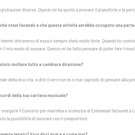
egistrazioni diverse. Questo mi ha spinto a provare il pianoforte e le per
o che stavi facendo e che questa attività avrebbe occupato una parte
sprimermi attraverso di essa è sempre stato molto forte. Quando ho comin
l mio modo di suonare. Questo mi ha fatto pensare di poter fare il musi
 voluto mollare tutto e cambiare direzione?
e della mia vita, a dire il vero non mi è mai capitato di pensare alla pos
cordi della tua carriera musicale?
er eseguire il Concerto per marimba e orchestra di Emmanuel Séjourné a 
o la possibilità di lavorare con il compositore.
armente legato? Vuoi dirci qual è e come mai?