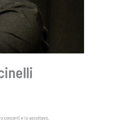
inelli
ro concerti e io ascoltavo.