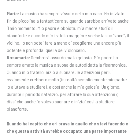
Maria:
La musica ha sempre vissuto nella mia casa. Ho iniziato
fin da piccolina a fantasticare su quando sarebbe arrivato anche
il mio momento. Mio padre è oboista, mia madre studiò il
pianoforte e quando mio fratello maggiore scelse la sua “voce”, il
violino, io non potei fare a meno di sceglierne una ancora più
potente e profonda, quella del violoncello.
Rosamaria:
Sembrerà assurdo ma la gelosia. Mio padre ha
sempre amato la musica e suona da autodidatta la fisarmonica.
Quando mio fratello iniziò a suonare, le attenzioni per lui
ovviamente crebbero molto (in realtà semplicemente mio padre
lo aiutava a studiare), e così anche la mia gelosia. Un giorno,
durante il periodo natalizio, per attirare la sua attenzione gli
dissi che anche io volevo suonare e iniziai così a studiare
pianoforte.
Quando hai capito che eri brava in quello che stavi facendo e
che questa attività avrebbe occupato una parte importante