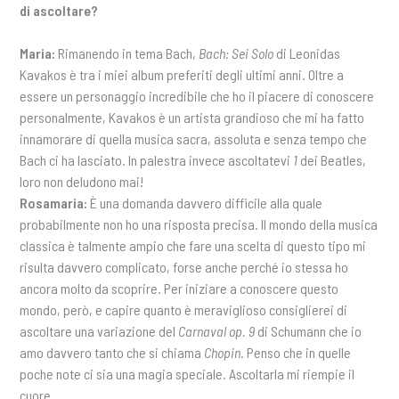
di ascoltare?
Maria:
Rimanendo in tema Bach,
Bach: Sei Solo
di Leonidas
Kavakos è tra i miei album preferiti degli ultimi anni. Oltre a
essere un personaggio incredibile che ho il piacere di conoscere
personalmente, Kavakos è un artista grandioso che mi ha fatto
innamorare di quella musica sacra, assoluta e senza tempo che
Bach ci ha lasciato. In palestra invece ascoltatevi
1
dei Beatles,
loro non deludono mai!
Rosamaria:
È una domanda davvero difficile alla quale
probabilmente non ho una risposta precisa. Il mondo della musica
classica è talmente ampio che fare una scelta di questo tipo mi
risulta davvero complicato, forse anche perché io stessa ho
ancora molto da scoprire. Per iniziare a conoscere questo
mondo, però, e capire quanto è meraviglioso consiglierei di
ascoltare una variazione del
Carnaval op. 9
di Schumann che io
amo davvero tanto che si chiama
Chopin
. Penso che in quelle
poche note ci sia una magia speciale. Ascoltarla mi riempie il
cuore.