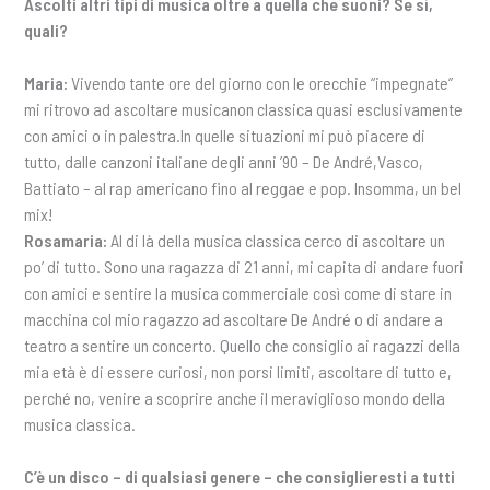
Ascolti altri tipi di musica oltre a quella che suoni? Se sì,
quali?
Maria:
Vivendo tante ore del giorno con le orecchie “impegnate”
mi ritrovo ad ascoltare musicanon classica quasi esclusivamente
con amici o in palestra.In quelle situazioni mi può piacere di
tutto, dalle canzoni italiane degli anni ’90 – De André,Vasco,
Battiato – al rap americano fino al reggae e pop. Insomma, un bel
mix!
Rosamaria:
Al di là della musica classica cerco di ascoltare un
po’ di tutto. Sono una ragazza di 21 anni, mi capita di andare fuori
con amici e sentire la musica commerciale così come di stare in
macchina col mio ragazzo ad ascoltare De André o di andare a
teatro a sentire un concerto. Quello che consiglio ai ragazzi della
mia età è di essere curiosi, non porsi limiti, ascoltare di tutto e,
perché no, venire a scoprire anche il meraviglioso mondo della
musica classica.
C’è un disco – di qualsiasi genere – che consiglieresti a tutti