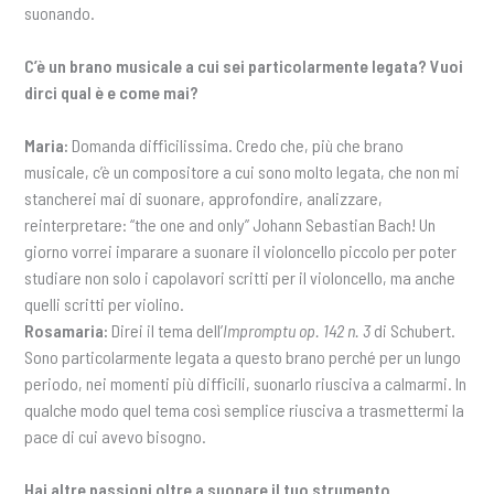
suonando.
C’è un brano musicale a cui sei particolarmente legata? Vuoi
dirci qual è e come mai?
Maria:
Domanda difficilissima. Credo che, più che brano
musicale, c’è un compositore a cui sono molto legata, che non mi
stancherei mai di suonare, approfondire, analizzare,
reinterpretare: “the one and only” Johann Sebastian Bach! Un
giorno vorrei imparare a suonare il violoncello piccolo per poter
studiare non solo i capolavori scritti per il violoncello, ma anche
quelli scritti per violino.
Rosamaria:
Direi il tema dell’
Impromptu op. 142 n. 3
di Schubert.
Sono particolarmente legata a questo brano perché per un lungo
periodo, nei momenti più difficili, suonarlo riusciva a calmarmi. In
qualche modo quel tema così semplice riusciva a trasmettermi la
pace di cui avevo bisogno.
Hai altre passioni oltre a suonare il tuo strumento