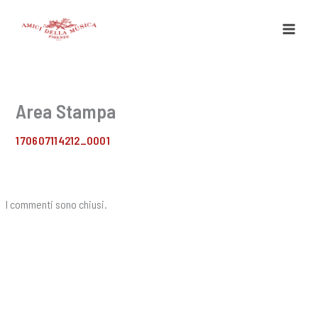
Vai
al
contenuto
Area Stampa
170607114212_0001
I commenti sono chiusi.