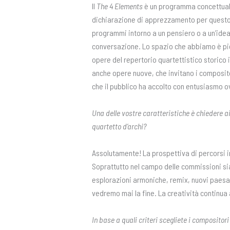
Il
The 4 Elements
è un programma concettuale 
dichiarazione di apprezzamento per questo l
programmi intorno a un pensiero o a un’idea
conversazione. Lo spazio che abbiamo è pi
opere del repertorio quartettistico storico
anche opere nuove, che invitano i compositori
che il pubblico ha accolto con entusiasmo 
Una delle vostre caratteristiche è chiedere a
quartetto d’archi?
Assolutamente! La prospettiva di percorsi in
Soprattutto nel campo delle commissioni si
esplorazioni armoniche, remix, nuovi paesag
vedremo mai la fine. La creatività continua a
In base a quali criteri scegliete i compositor