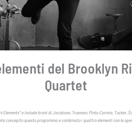
elementi del Brooklyn R
Quartet
 4 Elements” e include brani di Jacobsen, Trueman, Pinto-Correia, Tucker, Š
vete concepito questo programma e combinato i quattro elementi con le ope