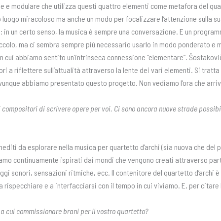
e modulare che utilizza questi quattro elementi come metafora del quart
uogo miracoloso ma anche un modo per focalizzare l’attenzione sulla sua 
: in un certo senso, la musica è sempre una conversazione. E un programm
ccolo, ma ci sembra sempre più necessario usarlo in modo ponderato e 
 in cui abbiamo sentito un’intrinseca connessione “elementare”. Šostakovi
 a riflettere sull’attualità attraverso la lente dei vari elementi. Si tratt
ovunque abbiamo presentato questo progetto. Non vediamo l’ora che arriv
i compositori di scrivere opere per voi. Ci sono ancora nuove strade possibil
editi da esplorare nella musica per quartetto d’archi (sia nuova che del pa
amo continuamente ispirati dai mondi che vengono creati attraverso parti
gi sonori, sensazioni ritmiche, ecc. Il contenitore del quartetto d’archi 
 rispecchiare e a interfacciarsi con il tempo in cui viviamo. E, per citare
i a cui commissionare brani per il vostro quartetto?