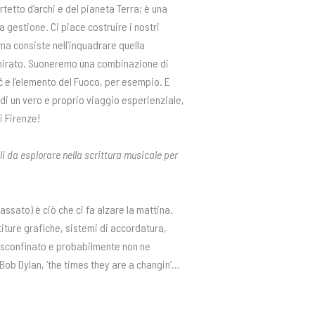
etto d’archi e del pianeta Terra; è una
gestione. Ci piace costruire i nostri
a consiste nell’inquadrare quella
mirato. Suoneremo una combinazione di
č e l’elemento del Fuoco, per esempio. E
a di un vero e proprio viaggio esperienziale,
i Firenze!
i da esplorare nella scrittura musicale per
ssato) è ciò che ci fa alzare la mattina.
ture grafiche, sistemi di accordatura,
è sconfinato e probabilmente non ne
 Bob Dylan, ‘the times they are a changin’…