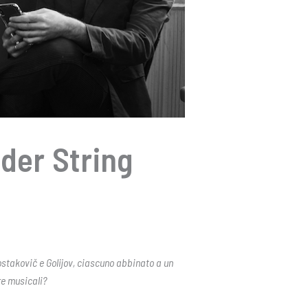
ider String
ostakovič e Golijov, ciascuno abbinato a un
re musicali?