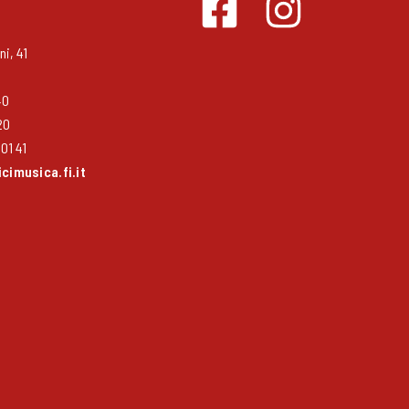
i, 41
40
20
01 41
imusica.fi.it