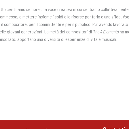
 tutto cerchiamo sempre una voce creativa in cui sentiamo collettivamente 
messa, e mettere insieme i soldi e le risorse per farlo è una sfida. Vog
r il compositore, per il committente e per il pubblico. Pur avendo lavorato
elle giovani generazioni. La metà dei compositori di
The 4 Elements
ha me
nso lato, apportano una diversità di esperienze di vita e musicali.