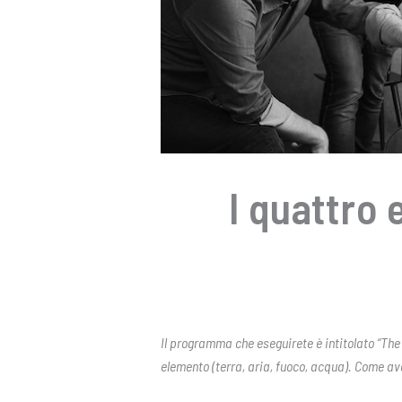
I quattro 
Il programma che eseguirete è intitolato “The
elemento (terra, aria, fuoco, acqua). Come a