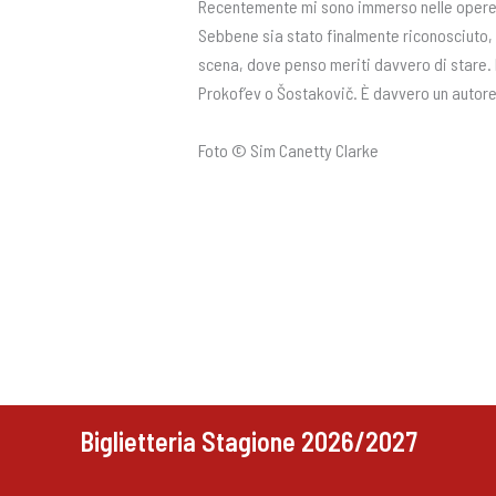
Recentemente mi sono immerso nelle opere d
Sebbene sia stato finalmente riconosciuto, n
scena, dove penso meriti davvero di stare. Da
Prokof’ev o Šostakovič. È davvero un autore d
Foto © Sim Canetty Clarke
Biglietteria Stagione 2026/2027