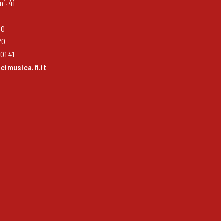
i, 41
40
20
01 41
imusica.fi.it