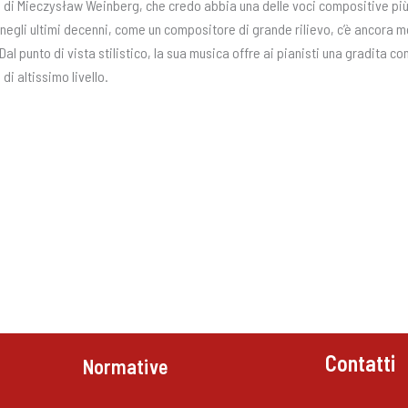
i Mieczysław Weinberg, che credo abbia una delle voci compositive più 
egli ultimi decenni, come un compositore di grande rilievo, c’è ancora mol
l punto di vista stilistico, la sua musica offre ai pianisti una gradita co
i altissimo livello.
Contatti
Normative