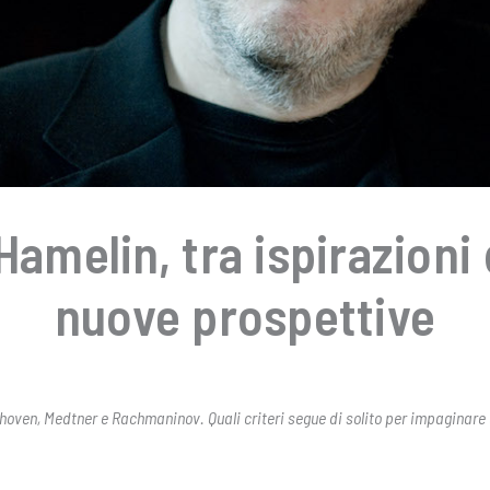
amelin, tra ispirazioni 
nuove prospettive
thoven, Medtner e Rachmaninov. Quali criteri segue di solito per impaginare