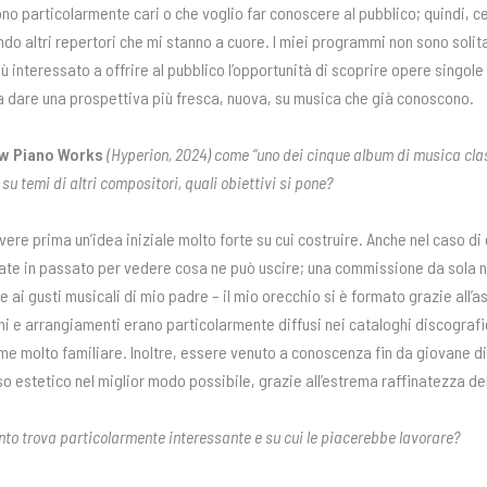
no particolarmente cari o che voglio far conoscere al pubblico; quindi, c
ndo altri repertori che mi stanno a cuore. I miei programmi non sono soli
ù interessato a offrire al pubblico l’opportunità di scoprire opere singo
”, a dare una prospettiva più fresca, nuova, su musica che già conoscono.
w Piano Works
(Hyperion, 2024) come “uno dei cinque album di musica cla
 temi di altri compositori, quali obiettivi si pone?
avere prima un’idea iniziale molto forte su cui costruire. Anche nel caso d
ate in passato per vedere cosa ne può uscire; una commissione da sola n
te ai gusti musicali di mio padre – il mio orecchio si è formato grazie all’a
ioni e arrangiamenti erano particolarmente diffusi nei cataloghi discografic
 me molto familiare. Inoltre, essere venuto a conoscenza fin da giovane d
 estetico nel miglior modo possibile, grazie all’estrema raffinatezza dell
nto trova particolarmente interessante e su cui le piacerebbe lavorare?