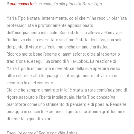
Il
suo concerto
è un omaggio alla pianista Maria Tipo.
Maria Tipo è stata, letteralmente, colei che mi ha reso un pianista
professionista e profondamente appassionato
dell’insegnamento musicale. Sono stato suo allievo a Ginevra e
l’influenza che ha esercitato su di me è stata decisiva, non solo
dal punto di vista musicale, ma anche umano e artistico.
Ricordo molto bene l’esame di ammissione: oltre al repertorio
tradizionale, eseguii un brano di Villa-Lobos. La reazione di
Maria Tipo fu immediata e rivelatrice della sua apertura verso
altre culture e altri linguaggi, un atteggiamento tutt’altro che
scontato in quel contesto.
Ciò che ho sempre ammirato in lei è stata la rara combinazione di
rigore assoluto e libertà intellettuale. Maria Tipo concepiva il
pianoforte come uno strumento di pensiero e di poesia. Renderle
omaggio in concerto è per me un gesto di profonda gratitudine e
di fedeltà a questi valori.
Eseguirà opere di Debussy e Villa-Lobos.