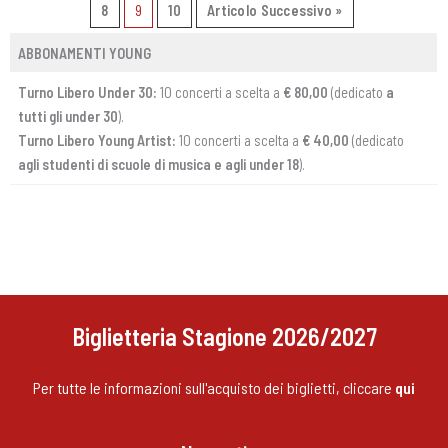
8
9
10
Articolo Successivo »
ABBONAMENTI YOUNG
Turno Libero Under 30:
10 concerti a scelta a
€ 80,00
(dedicato
a
tutti gli under 30
).
Turno Libero Young Artist:
10 concerti a scelta a
€ 40,00
(dedicato
agli studenti di scuole di musica e agli under 18
).
Biglietteria Stagione 2026/2027
Per tutte le informazioni sull'acquisto dei biglietti, cliccare
qui