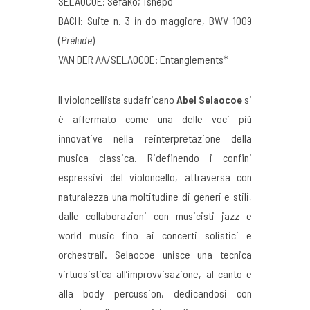
SELAOCOE: Sefako; Tshepo
BACH: Suite n. 3 in do maggiore, BWV 1009
(
Prélude
)
VAN DER AA/SELAOCOE: Entanglements*
Il violoncellista sudafricano
Abel Selaocoe
si
è affermato come una delle voci più
innovative nella reinterpretazione della
musica classica. Ridefinendo i confini
espressivi del violoncello, attraversa con
naturalezza una moltitudine di generi e stili,
dalle collaborazioni con musicisti jazz e
world music fino ai concerti solistici e
orchestrali. Selaocoe unisce una tecnica
virtuosistica all’improvvisazione, al canto e
alla body percussion, dedicandosi con