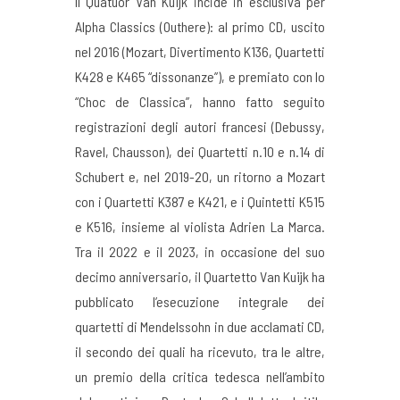
Il Quatuor Van Kuijk incide in esclusiva per
Alpha Classics (Outhere): al primo CD, uscito
nel 2016 (Mozart, Divertimento K136, Quartetti
K428 e K465 “dissonanze”), e premiato con lo
“Choc de Classica”, hanno fatto seguito
registrazioni degli autori francesi (Debussy,
Ravel, Chausson), dei Quartetti n.10 e n.14 di
Schubert e, nel 2019-20, un ritorno a Mozart
con i Quartetti K387 e K421, e i Quintetti K515
e K516, insieme al violista Adrien La Marca.
Tra il 2022 e il 2023, in occasione del suo
decimo anniversario, il Quartetto Van Kuijk ha
pubblicato l’esecuzione integrale dei
quartetti di Mendelssohn in due acclamati CD,
il secondo dei quali ha ricevuto, tra le altre,
un premio della critica tedesca nell’ambito