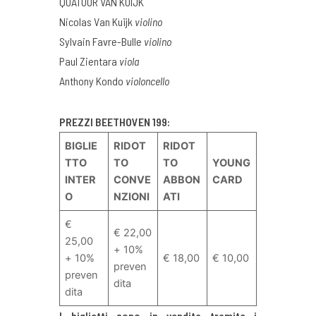
QUATUOR VAN KUIJK
Nicolas Van Kuijk
violino
Sylvain Favre-Bulle
violino
Paul Zientara
viola
Anthony Kondo
violoncello
PREZZI BEETHOVEN 199:
BIGLIE
RIDOT
RIDOT
TTO
TO
TO
YOUNG
INTER
CONVE
ABBON
CARD
O
NZIONI
ATI
€
€ 22,00
25,00
+ 10%
+ 10%
€ 18,00
€ 10,00
preven
preven
dita
dita
I biglietti sono in vendita tramite i