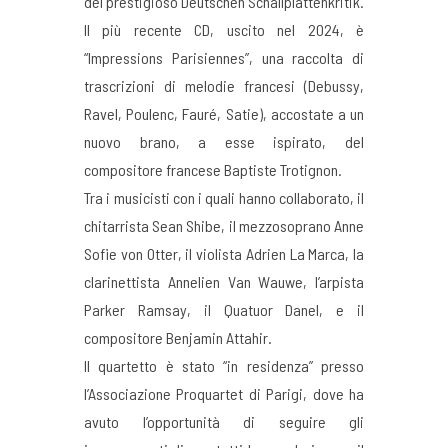
del prestigioso Deutschen Schallplattenkritik.
Il più recente CD, uscito nel 2024, è
“Impressions Parisiennes”, una raccolta di
trascrizioni di melodie francesi (Debussy,
Ravel, Poulenc, Fauré, Satie), accostate a un
nuovo brano, a esse ispirato, del
compositore francese Baptiste Trotignon.
Tra i musicisti con i quali hanno collaborato, il
chitarrista Sean Shibe, il mezzosoprano Anne
Sofie von Otter, il violista Adrien La Marca, la
clarinettista Annelien Van Wauwe, l’arpista
Parker Ramsay, il Quatuor Danel, e il
compositore Benjamin Attahir.
Il quartetto è stato “in residenza” presso
l’Associazione Proquartet di Parigi, dove ha
avuto l’opportunità di seguire gli