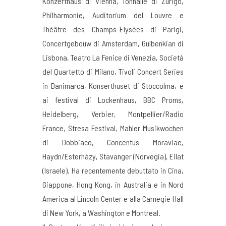
Konzerthaus di Vienna, Tonhalle di Zurigo,
Philharmonie, Auditorium del Louvre e
Théâtre des Champs-Elysées di Parigi,
Concertgebouw di Amsterdam, Gulbenkian di
Lisbona, Teatro La Fenice di Venezia, Società
del Quartetto di Milano, Tivoli Concert Series
in Danimarca, Konserthuset di Stoccolma, e
ai festival di Lockenhaus, BBC Proms,
Heidelberg, Verbier, Montpellier/Radio
France, Stresa Festival, Mahler Musikwochen
di Dobbiaco, Concentus Moraviae,
Haydn/Esterházy, Stavanger (Norvegia), Eilat
(Israele). Ha recentemente debuttato in Cina,
Giappone, Hong Kong, in Australia e in Nord
America al Lincoln Center e alla Carnegie Hall
di New York, a Washington e Montreal.