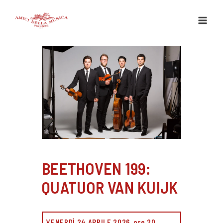
Vai
al
contenuto
BEETHOVEN 199:
QUATUOR VAN KUIJK
VENERDÌ 24 APRILE 2026, ore 20