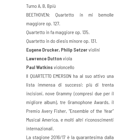
Turno A, B, B
più
BEETHOVEN: Quartetto in mi bemolle
maggiore op. 127.
Quartetto in fa maggiore op. 135.
Quartetto in do diesis minore op. 131.
Eugene Drucker, Philip Setzer
violini
Lawrence Dutton
viola
Paul Watkins
violoncello
Il QUARTETTO EMERSON ha al suo attivo una
lista immensa di successi: più di trenta
incisioni, nove Grammy (compresi due per il
migliore album), tre Gramophone Awards, il
Premio Avery Fisher, “Ensemble of the Year”
Musical America, e molti altri riconoscimenti
internazionali.
La stagione 2016/17 è la quarantesima dalla