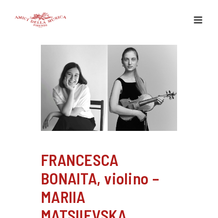
Vai
al
contenuto
FRANCESCA
BONAITA, violino –
MARIIA
MATSIIEVSKA,