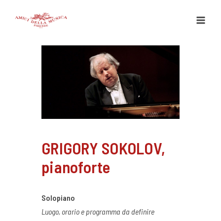
Vai
al
contenuto
GRIGORY SOKOLOV,
pianoforte
Solopiano
Luogo, orario e programma da definire