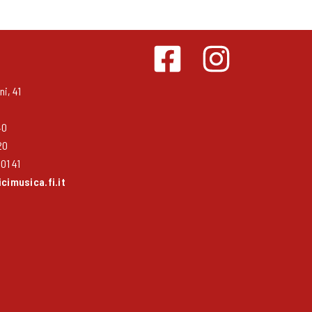
i, 41
40
20
01 41
imusica.fi.it