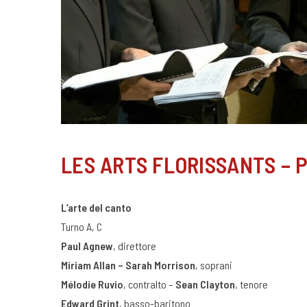
LES ARTS FLORISSANTS – P
L’arte del canto
Turno A, C
Paul Agnew
, direttore
Miriam Allan
–
Sarah Morrison
, soprani
Mélodie Ruvio
, contralto –
Sean Clayton
, tenore
Edward Grint
, basso-baritono