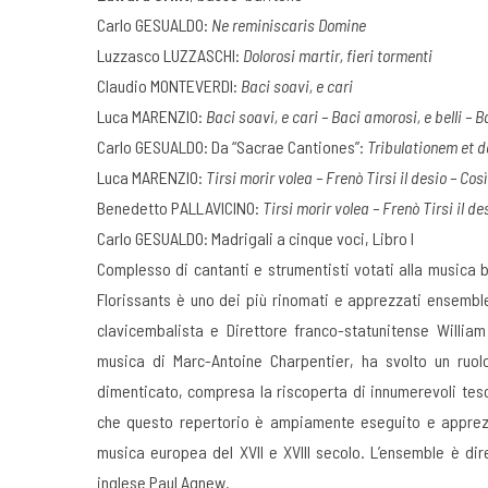
Carlo GESUALDO:
Ne reminiscaris Domine
Luzzasco LUZZASCHI:
Dolorosi martir, fieri tormenti
Claudio MONTEVERDI:
Baci soavi, e cari
Luca MARENZIO:
Baci soavi, e cari – Baci amorosi, e belli – B
Carlo GESUALDO: Da “Sacrae Cantiones”:
Tribulationem et 
Luca MARENZIO:
Tirsi morir volea – Frenò Tirsi il desio – Cos
Benedetto PALLAVICINO:
Tirsi morir volea – Frenò Tirsi il d
Carlo GESUALDO: Madrigali a cinque voci, Libro I
Complesso di cantanti e strumentisti votati alla musica b
Florissants è uno dei più rinomati e apprezzati ensembl
clavicembalista e Direttore franco-statunitense William 
musica di Marc-Antoine Charpentier, ha svolto un ruolo
dimenticato, compresa la riscoperta di innumerevoli tesor
che questo repertorio è ampiamente eseguito e apprezz
musica europea del XVII e XVIII secolo. L’ensemble è dire
inglese Paul Agnew.