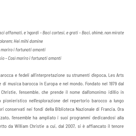
aci affamati, e ‘ngordi – Baci cortesi, e grati – Baci, ohimè, non mirate
dolorem
;
Hei mihi domine
ì moriro i fortunati amanti
esio – Così moriro i fortunati amanti
arocca e fedeli all’interpretazione su strumenti d’epoca, Les Arts
e di musica barocca in Europa e nel mondo. Fondato nel 1979 dal
Christie, l’ensemble, che prende il nome dall’omonimo idillio in
 pionieristico nell’esplorazione del repertorio barocco a lungo
i conservati nei fondi della Biblioteca Nazionale di Francia. Ora
ato, l’ensemble ha ampliato i suoi programmi dedicandosi alla
tto da William Christie a cui, dal 2007, si è affiancato il tenore