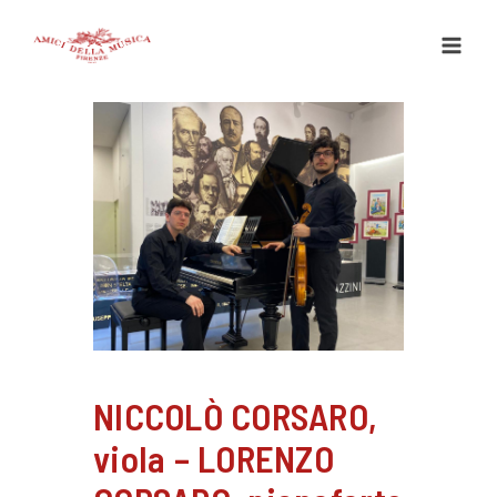
Vai
al
contenuto
NICCOLÒ CORSARO,
viola – LORENZO