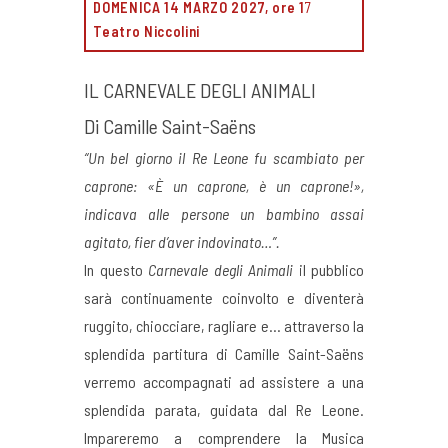
DOMENICA 14
MARZO 2027, ore 1
7
Teatro Niccolini
IL CARNEVALE DEGLI ANIMALI
Di Camille Saint-Saëns
“Un bel giorno il Re Leone fu scambiato per
caprone: «È un caprone, è un caprone!»,
indicava alle persone un bambino assai
agitato, fier d’aver indovinato…”.
In questo
Carnevale degli Animali
il pubblico
sarà continuamente coinvolto e diventerà
ruggito, chiocciare, ragliare e… attraverso la
splendida partitura di Camille Saint-Saëns
verremo accompagnati ad assistere a una
splendida parata, guidata dal Re Leone.
Impareremo a comprendere la Musica