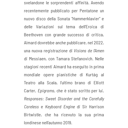
svelandone le sorprendenti affinità. Avendo
recentemente pubblicato per Pentatone un
nuovo disco della Sonata “Hammerklavier” e
delle Variazioni sul tema dell’Eroica di
Beethoven con grande successo di critica,
Aimard dovrebbe anche pubblicare, nel 2022,
una nuova registrazione di
Visions de l’Amen
di Messiaen, con Tamara Stefanovich. Nelle
stagioni recenti Aimard ha eseguito in prima
mondiale opere pianistiche di Kurtág al
Teatro alla Scala, l’ultimo brano di Elliott
Carter,
Epigrams
, che è stato scritto per lui,
Responses: Sweet Disorder and the Carefully
Careless
e
Keyboard Engine
di Sir Harrison
Birtwistle, che ha ricevuto la sua prima
londinese nell’autunno 2019.