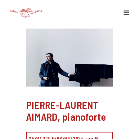
Vai
al
contenuto
PIERRE-LAURENT
AIMARD, pianoforte
SABATO 10 FEBBRAIO 2024, ore 16