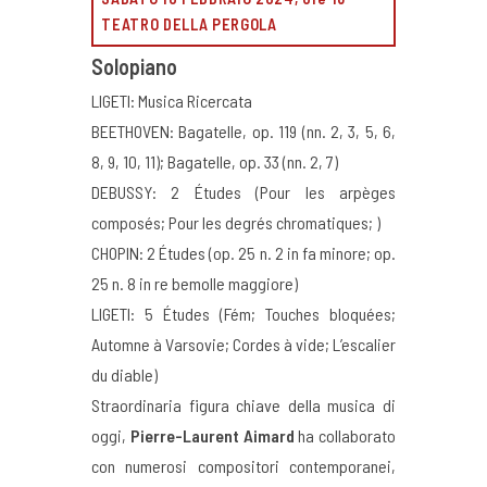
TEATRO DELLA PERGOLA
Solopiano
LIGETI: Musica Ricercata
BEETHOVEN: Bagatelle, op. 119 (nn. 2, 3, 5, 6,
8, 9, 10, 11); Bagatelle, op. 33 (nn. 2, 7)
DEBUSSY: 2 Études (Pour les arpèges
composés; Pour les degrés chromatiques; )
CHOPIN: 2 Études (op. 25 n. 2 in fa minore; op.
25 n. 8 in re bemolle maggiore)
LIGETI: 5 Études (Fém; Touches bloquées;
Automne à Varsovie; Cordes à vide; L’escalier
du diable)
Straordinaria figura chiave della musica di
oggi,
Pierre-Laurent Aimard
ha collaborato
con numerosi compositori contemporanei,