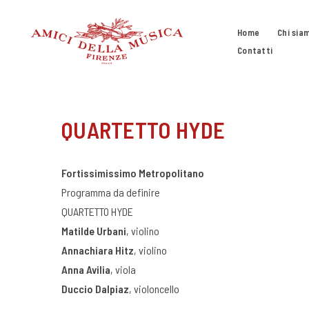
Vai
al
Home
Chi sia
contenuto
Contatti
QUARTETTO HYDE
Fortissimissimo Metropolitano
Programma da definire
QUARTETTO HYDE
Matilde Urbani
, violino
Annachiara Hitz
, violino
Anna Avilia
, viola
Duccio Dalpiaz
, violoncello