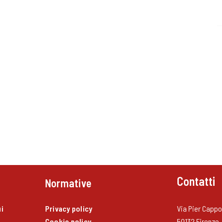
Contatti
Normative
i
Privacy policy
Via Pier Cappon
Cookie policy
50132 Firenze