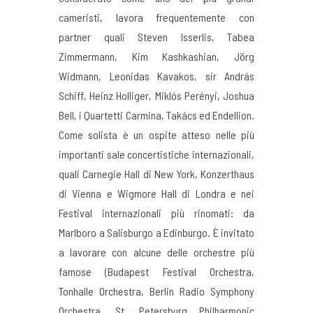
cameristi, lavora frequentemente con
partner quali Steven Isserlis, Tabea
Zimmermann, Kim Kashkashian, Jörg
Widmann, Leonidas Kavakos, sir András
Schiff, Heinz Holliger, Miklós Perényi, Joshua
Bell, i Quartetti Carmina, Takács ed Endellion.
Come solista è un ospite atteso nelle più
importanti sale concertistiche internazionali,
quali Carnegie Hall di New York, Konzerthaus
di Vienna e Wigmore Hall di Londra e nei
Festival internazionali più rinomati: da
Marlboro a Salisburgo a Edinburgo. È invitato
a lavorare con alcune delle orchestre più
famose (Budapest Festival Orchestra,
Tonhalle Orchestra, Berlin Radio Symphony
Orchestra, St. Petersburg Philharmonic