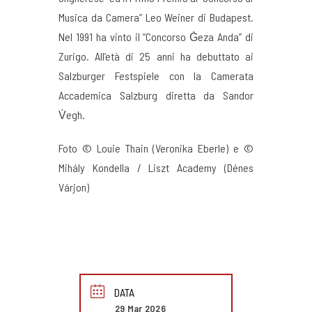
Musica da Camera” Leo Weiner di Budapest.
Nel 1991 ha vinto il “Concorso G̀eza Anda” di
Zurigo. All’età di 25 anni ha debuttato ai
Salzburger Festspiele con la Camerata
Accademica Salzburg diretta da Sandor
V́egh.
Foto © Louie Thain (Veronika Eberle) e ©
Mihály Kondella / Liszt Academy (Dénes
Várjon)
DATA
29 Mar 2026