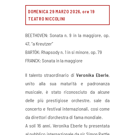
DOMENICA 29 MARZO 2026, ore 19
TEATRO NICCOLINI
BEETHOVEN: Sonata n. 9 in la maggiore, op.
47, “a Kreutzer”
BARTÓK: Rhapsody n. 1 in si minore, op. 79
FRANCK: Sonata in la maggiore
Il talento straordinario di
Veronika Eberle
,
unito alla sua maturità e padronanza
musicale, è stato riconosciuto da alcune
delle più prestigiose orchestre, sale da
concerto e festival internazionali, così come
da direttori d’orchestra di fama mondiale.
A soli 16 anni, Veronika Eberle fu presentata
al pubblico internazionale da sir Simon Rattle