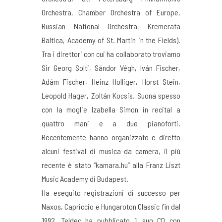
Orchestra, Chamber Orchestra of Europe,
Russian National Orchestra, Kremerata
Baltica, Academy of St. Martin in the Fields).
Tra i direttori con cui ha collaborato troviamo
Sir Georg Solti, Sándor Végh, Iván Fischer,
Adám Fischer, Heinz Holliger, Horst Stein,
Leopold Hager, Zoltán Kocsis. Suona spesso
con la moglie Izabella Simon in recital a
quattro mani e a due pianoforti.
Recentemente hanno organizzato e diretto
alcuni festival di musica da camera, il più
recente è stato “kamara.hu” alla Franz Liszt
Music Academy di Budapest.
Ha eseguito registrazioni di successo per
Naxos, Capriccio e Hungaroton Classic fin dal
1992. Teldec ha pubblicato il suo CD con