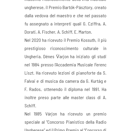
ungherese, il Premio Bartók-Pásztory, creato
dalla vedova del maestro e che nel passato
fu assegnato a interpreti quali G. Cziffra, A.
Dorati, A. Fischer, A. Schiff, E. Marton.
Nel 2020 ha ricevuto il Premio Kossuth, il più
prestigioso riconoscimento culturale in
Ungheria. Dénes V́arjon ha iniziato gli studi
nel 1984 presso l’Accademia Musicale Ferenc
Liszt. Ha ricevuto lezioni di pianoforte da S.
Falvai e di musica da camera da G. Kurtág e
F. Rados, ottenendo il diploma nel 1991. Ha
inoltre preso parte alle master class di A.
Schiff.
Nel 1985 Várjon ha ricevuto un premio
speciale al “Concorso Pianistico della Radio
Ungherese” ed il Primo Premio al “Concorso di