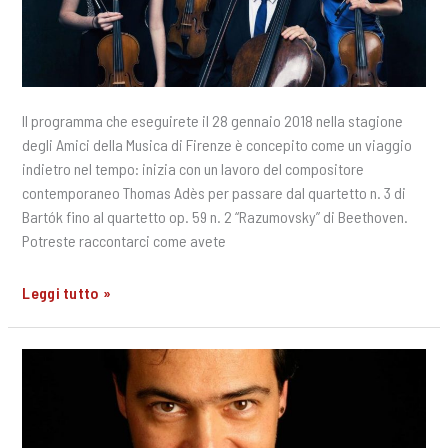
Il programma che eseguirete il 28 gennaio 2018 nella stagione
degli Amici della Musica di Firenze è concepito come un viaggio
indietro nel tempo: inizia con un lavoro del compositore
contemporaneo Thomas Adès per passare dal quartetto n. 3 di
Bartók fino al quartetto op. 59 n. 2 “Razumovsky” di Beethoven.
Potreste raccontarci come avete
Quattro
Leggi tutto »
domande
all’Omer
Quartet