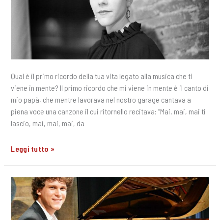
Qual è il primo ricordo della tua vita legato alla musica che ti
viene in mente? Il primo ricordo che mi viene in mente è il canto di
mio papà, che mentre lavorava nel nostro garage cantava a
piena voce una canzone il cui ritornello recitava: ”Mai, mai, mai ti
lascio, mai, mai, mai, da
Fortissimissimo
Leggi tutto »
2018:
Intervista
a
Silvia
Frigato