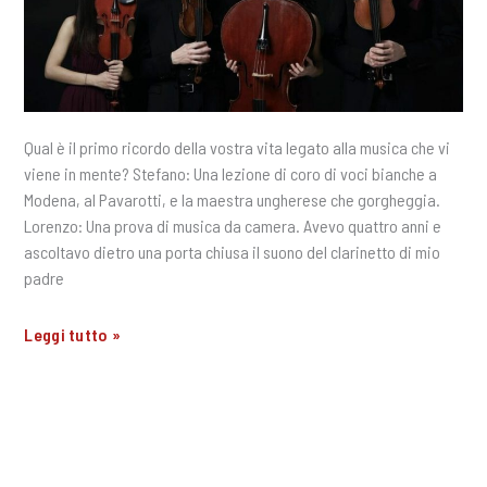
Nicola
Pantani
Qual è il primo ricordo della vostra vita legato alla musica che vi
viene in mente? Stefano: Una lezione di coro di voci bianche a
Modena, al Pavarotti, e la maestra ungherese che gorgheggia.
Lorenzo: Una prova di musica da camera. Avevo quattro anni e
ascoltavo dietro una porta chiusa il suono del clarinetto di mio
padre
Fortissimissimo
Leggi tutto »
2018:
Intervista
al
Quartetto
Dàidalos