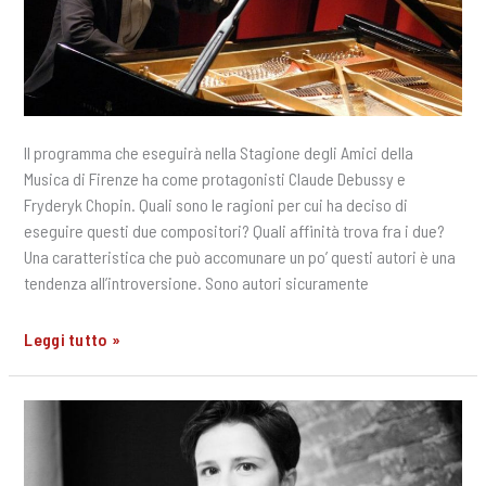
Il programma che eseguirà nella Stagione degli Amici della
Musica di Firenze ha come protagonisti Claude Debussy e
Fryderyk Chopin. Quali sono le ragioni per cui ha deciso di
eseguire questi due compositori? Quali affinità trova fra i due?
Una caratteristica che può accomunare un po’ questi autori è una
tendenza all’introversione. Sono autori sicuramente
Intervista
Leggi tutto »
a
Giuseppe
Albanese