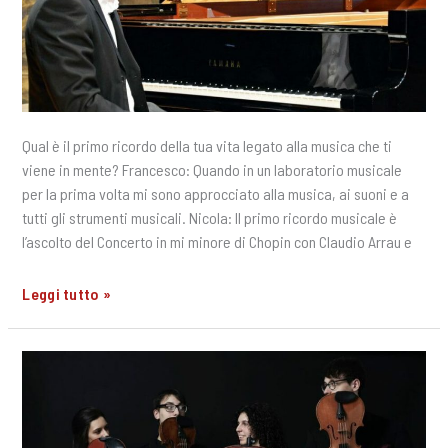
Qual è il primo ricordo della tua vita legato alla musica che ti
viene in mente? Francesco: Quando in un laboratorio musicale
per la prima volta mi sono approcciato alla musica, ai suoni e a
tutti gli strumenti musicali. Nicola: Il primo ricordo musicale è
l’ascolto del Concerto in mi minore di Chopin con Claudio Arrau e
Fortissimissimo
Leggi tutto »
2018:
Intervista
a
Francesco
Stefanelli
e