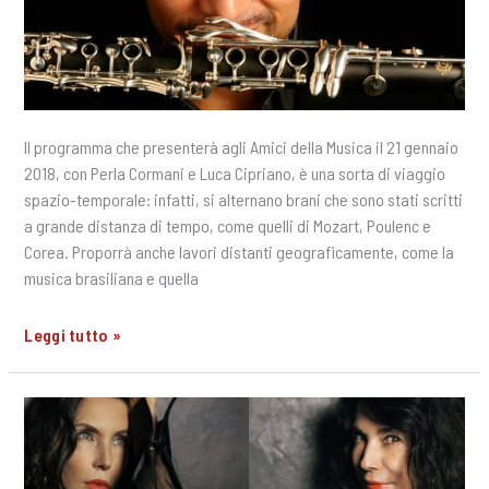
Il programma che presenterà agli Amici della Musica il 21 gennaio
2018, con Perla Cormani e Luca Cipriano, è una sorta di viaggio
spazio-temporale: infatti, si alternano brani che sono stati scritti
a grande distanza di tempo, come quelli di Mozart, Poulenc e
Corea. Proporrà anche lavori distanti geograficamente, come la
musica brasiliana e quella
A
Leggi tutto »
colloquio
con
Alessandro
Carbonare