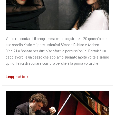
Vuole raccontarci il programma che eseguirete il 20 gennaio con
sua sorella Katia e i percussionisti Simone Rubino e Andrea
Bindi? La Sonata per due pianoforti e percussioni di Bartók è un
capolavoro, è un pezzo che abbiamo suonato molte volte e siamo
quindi felici di suonare con loro perché è la prima volta che
Quattro
Leggi tutto »
domande
a
Marielle
Labèque