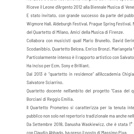
Riceve il Leone d’Argento 2012 alla Biennale Musica di Vene
E stato invitato, con grande successo da parte del pubb
Wigmore Hall, Aldeburgh Festival, Prague Spring Festival,
del Quartetto di Milano, Amici della Musica di Firenze.
Collabora con musicisti quali Mario Brunello, David Ger
Scodanibbio, Quartetto Belcea, Enrico Bronzi, Mariangela V
Particolarmente intenso è il rapporto artistico con Salvat
Ha inciso per Ecm, Sony e Brilliant.
Dal 2013 è “quartetto in residence” all’Accademia Chigi
Salvatore Sciarrino.
Quartetto docente nell’ambito del progetto “Casa del q
Borciani di Reggio Emilia.
Il Quartetto Prometeo si caratterizza per la tenuta inte
pubblico non solo nel repertorio tradizionale ma anche n
Da Settembre 2018, Danusha Waskiewicz, che è stata 1° v
con Claudio Abbado, ha preso il posto di Massimo Piva.