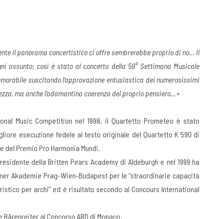
ente il panorama concertistico ci offre sembrerebbe proprio di no… Il
i assunto; così è stato al concerto della 59° Settimana Musicale
emorabile suscitando l’approvazione entusiastica dei numerosissimi
dezza, ma anche l’adamantina coerenza del proprio pensiero…»
ional Music Competition nel 1998, il Quartetto Prometeo è stato
liore esecuzione fedele al testo originale del Quartetto K 590 di
 e del Premio Pro Harmonia Mundi.
residente della Britten Pears Academy di Aldeburgh e nel 1999 ha
ommer Akademie Prag-Wien-Budapest per le “straordinarie capacità
stico per archi” ed è risultato secondo al Concours International
e Bärenreiter al Concorso ARD di Monaco.