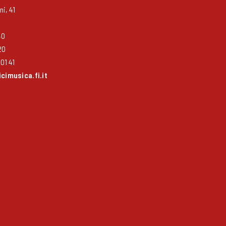
i, 41
40
20
01 41
imusica.fi.it