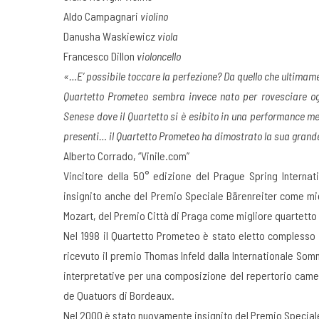
Aldo Campagnari
violino
Danusha Waskiewicz
viola
Francesco Dillon
violoncello
«…E’ possibile toccare la perfezione? Da quello che ultimam
Quartetto Prometeo sembra invece nato per rovesciare ogn
Senese dove il Quartetto si è esibito in una performance m
presenti… il Quartetto Prometeo ha dimostrato la sua gran
Alberto Corrado, “Vinile.com”
Vincitore della 50° edizione del Prague Spring Internat
insignito anche del Premio Speciale Bärenreiter come mig
Mozart, del Premio Città di Praga come migliore quartetto
Nel 1998 il Quartetto Prometeo è stato eletto complesso 
ricevuto il premio Thomas Infeld dalla Internationale S
interpretative per una composizione del repertorio cameri
de Quatuors di Bordeaux.
Nel 2000 è stato nuovamente insignito del Premio Special