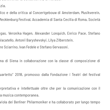
zia.
lico e della critica al Concertgebouw di Amsterdam, Musikverein,
 Mecklenburg Festival, Accademia di Santa Cecilia di Roma, Società
ingas, Veronika Hagen, Alexander Lonquich, Enrico Pace, Stefano
acatello, Antonii Baryshevskyi, Lilya Zilberstein.
ore Sciarrino, Ivan Fedele e Stefano Gervasoni.
ana di Siena in collaborazione con la classe di composizione di
uartetto” 2018, promosso dalla Fondazione i Teatri del festival
rpretativa e intellettuale oltre che per la comunicazione con il
ella musica contemporanea.
iola dei Berliner Philarmoniker e ha collaborato per lungo tempo