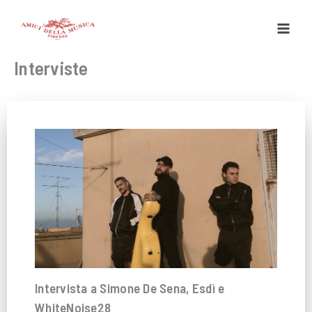
Vai
al
contenuto
Interviste
Intervista a Simone De Sena, Esdì e
WhiteNoise28