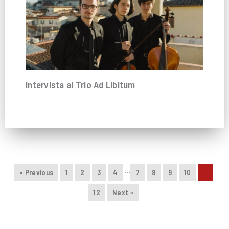
Intervista al Trio Ad Libitum
…
« Previous
1
2
3
4
7
8
9
10
11
12
Next »